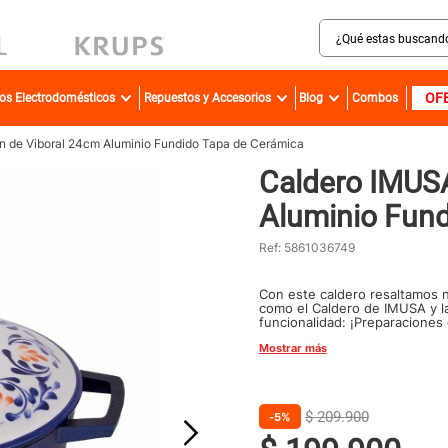
¿Qué estas buscando?
MINOS MÁS BUSCADOS
OF
ros Electrodomésticos
Repuestos y Accesorios
Blog
Combos
sartenes
bateria
 de Viboral 24cm Aluminio Fundido Tapa de Cerámica
Caldero IMUS
olla presion
Aluminio Fund
ollas
aspiradora
Ref
:
5861036749
ventilador
Con este caldero resaltamos n
como el Caldero de IMUSA y la
licuadora
funcionalidad: ¡Preparaciones
con una presentación que los
Mostrar más
cafetera
acero inoxidable
$
209
.
900
5%
caldero