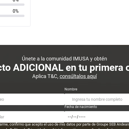
0%
Únete a la comunidad IMUSA y obtén
to ADICIONAL en tu primera
Aplica T&C,
consúltalos aquí
Nombre
Fecha de nacimiento
trarme, confirmo que acepto el uso de mis datos por parte de Groupe SEB Andean