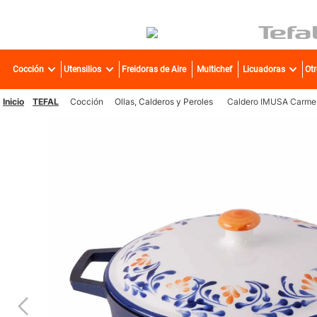
TÉR
Cocción
Utensilios
Freidoras de Aire
Multichef
Licuadoras
Ot
1
.
2
.
TEFAL
Cocción
Ollas, Calderos y Peroles
Caldero IMUSA Carmen
3
.
4
.
5
.
6
.
7
.
8
.
9
.
10
.