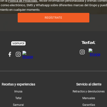
con la
Política de Privacidad
, recibir información personalizada y ofertas comer
 correo electrónico, SMS y Whatsapp sobre diferentes marcas del Grupo y puedo
miento en cualquier momento.
REGÍSTRATE
Recetas y experiencias
Servicio al cliente
Imusa
Retractos y devoluciones
Tefal
Manuales
Samurai
Garantías