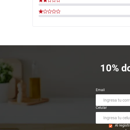
10% dc
Email
Celular
Al regis