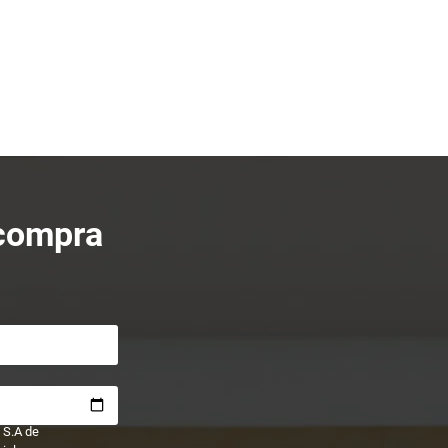
 compra
 S.A de