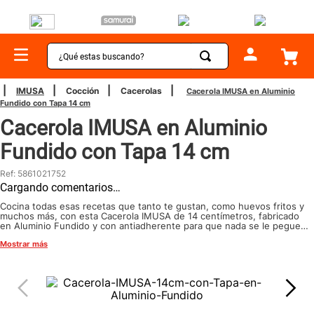
¿Qué estas buscando?
TÉRMINOS MÁS BUSCADOS
IMUSA
Cocción
Cacerolas
Cacerola IMUSA en Aluminio
Fundido con Tapa 14 cm
1
.
sartenes
Cacerola IMUSA en Aluminio
2
.
bateria
Fundido con Tapa 14 cm
3
.
olla presion
Ref
:
5861021752
4
.
ollas
Cargando comentarios…
5
.
aspiradora
Cocina todas esas recetas que tanto te gustan, como huevos fritos y
muchos más, con esta Cacerola IMUSA de 14 centímetros, fabricado
en Aluminio Fundido y con antiadherente para que nada se le pegue y
6
.
ventilador
sea muchísimo más fácil de lavar. ¡Hogar no es hogar sin una cacerola
Mostrar más
IMUSA! Disfruta de tus recetas más rápido gracias a su excelente
7
.
licuadora
conducción del calor. ¡Directo a tu casa con IMUSA!
8
.
cafetera
9
.
acero inoxidable