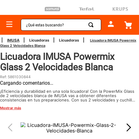
¿Qué estas buscando?
TÉRMINOS MÁS BUSCADOS
IMUSA
Licuadoras
Licuadoras
Licuadora IMUSA Powermix
Glass 2 Velocidades Blanca
1
.
sartenes
Licuadora IMUSA Powermix
2
.
bateria
Glass 2 Velocidades Blanca
3
.
olla presion
Ref
:
5861030844
4
.
ollas
Cargando comentarios…
5
.
aspiradora
¡Eficiencia y durabilidad en una sola licuadora! Con la PowerMix Glass
de 2 velocidades blanca de IMUSA vas a obtener diferentes
consistencias en tus preparaciones. Con sus 2 velocidades y cuchillas
6
.
ventilador
ZelkRom podrás licuar todo lo que quieras en menor tiempo.⁣ Si
Mostrar más
quieres conseguirla y comprobar su potencia, la tienes a un botón.
7
.
licuadora
¡Es tu momento de elegir y licuar con PowerMix Glass de IMUSA!
8
.
cafetera
9
.
acero inoxidable