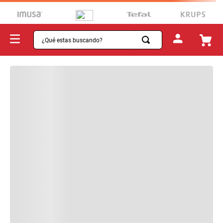
¿Qué estas buscando?
TÉRMINOS MÁS BUSCADOS
1
.
sartenes
2
.
bateria
3
.
olla presion
4
.
ollas
5
.
aspiradora
6
.
ventilador
7
.
licuadora
8
.
cafetera
9
.
acero inoxidable