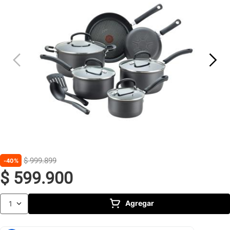
10
.
caldero
$
999
.
899
40%
$
599
.
900
Agregar
1