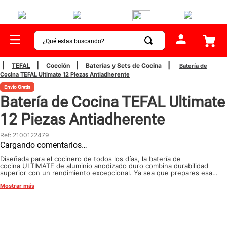
¿Qué estas buscando?
TÉRMINOS MÁS BUSCADOS
TEFAL
Cocción
Baterías y Sets de Cocina
Batería de
Cocina TEFAL Ultimate 12 Piezas Antiadherente
1
.
sartenes
Envío Gratis
2
.
bateria
Batería de Cocina TEFAL Ultimate
3
.
olla presion
12 Piezas Antiadherente
4
.
ollas
Ref
:
2100122479
Cargando comentarios…
5
.
aspiradora
Diseñada para el cocinero de todos los días, la batería de
6
.
ventilador
cocina ULTIMATE de aluminio anodizado duro combina durabilidad
superior con un rendimiento excepcional. Ya sea que prepares esa
receta familiar de siempre o experimentes con nuevos sabores, esta
7
.
licuadora
Mostrar más
línea está hecha para acompañarte en cada preparación. Su
construcción resistente y su diseño práctico la convierten en la
8
.
cafetera
opción ideal para afrontar todos los retos culinarios, una y otra vez.
9
.
acero inoxidable