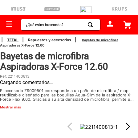
¿Qué estas buscando?
TÉRMINOS MÁS BUSCADOS
TEFAL
Repuestos y accesorios
Bayetas de microfibra
Aspiradoras X-Force 12.60
1
.
sartenes
Bayetas de microfibra
2
.
bateria
Aspiradoras X-Force 12.60
3
.
olla presion
Ref
:
2211400813
4
.
ollas
Cargando comentarios…
5
.
aspiradora
El accesorio ZR009501 corresponde a un paño de microfibra / mop
reutilizable diseñado para las boquillas Aqua-Slim de la aspiradora X-
Force Flex 9.60. Gracias a su alta densidad de microfibra, permite una
6
.
ventilador
limpieza profunda sin dejar marcas, y es lavable y reutilizable, lo que
Mostrar más
lo convierte en una solución práctica y sostenible para el
7
.
licuadora
mantenimiento del hogar
8
.
cafetera
9
.
acero inoxidable