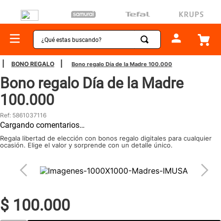
¿Qué estas buscando?
TÉRMINOS MÁS BUSCADOS
BONO REGALO
Bono regalo Día de la Madre 100.000
1
.
sartenes
Bono regalo Día de la Madre
2
.
bateria
100.000
3
.
olla presion
Ref
:
5861037116
Cargando comentarios…
4
.
ollas
Regala libertad de elección con bonos regalo digitales para cualquier
5
.
aspiradora
ocasión. Elige el valor y sorprende con un detalle único.
6
.
ventilador
7
.
licuadora
8
.
cafetera
$
100
.
000
9
.
acero inoxidable