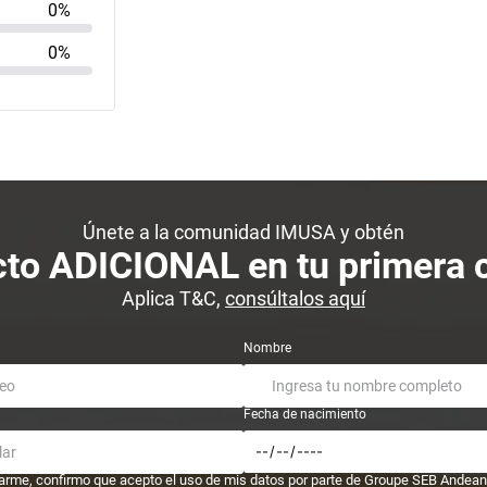
0%
0%
Únete a la comunidad IMUSA y obtén
to ADICIONAL en tu primera
Aplica T&C,
consúltalos aquí
Nombre
Fecha de nacimiento
trarme, confirmo que acepto el uso de mis datos por parte de Groupe SEB Andean