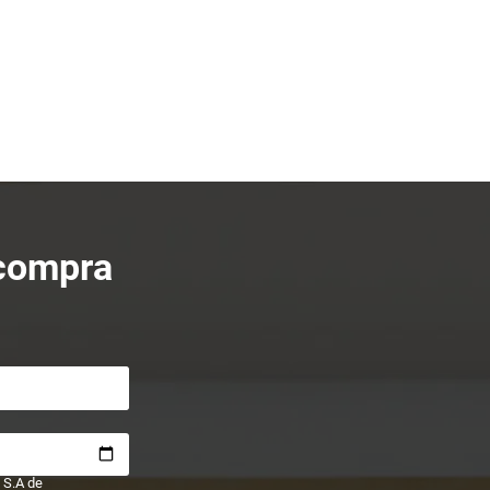
 compra
 S.A de