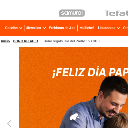
TÉR
Cocción
Utensilios
Freidoras de Aire
Multichef
Licuadoras
Ot
1
.
2
.
BONO REGALO
Bono regalo Día del Padre 150.000
3
.
4
.
5
.
6
.
7
.
8
.
9
.
10
.