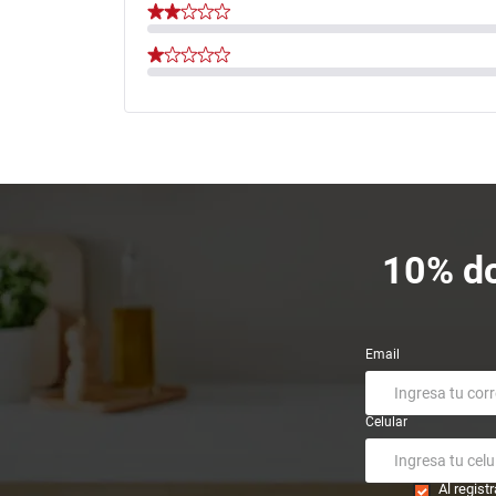
10% dc
Email
Celular
Al regis