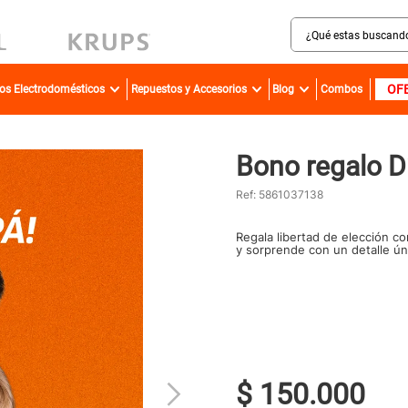
¿Qué estas buscando?
MINOS MÁS BUSCADOS
OF
ros Electrodomésticos
Repuestos y Accesorios
Blog
Combos
sartenes
bateria
Bono regalo D
olla presion
ollas
Ref
:
5861037138
aspiradora
Regala libertad de elección co
y sorprende con un detalle ún
ventilador
licuadora
cafetera
acero inoxidable
$
150
.
000
caldero