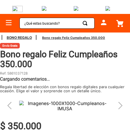
¿Qué estas buscando?
TÉRMINOS MÁS BUSCADOS
BONO REGALO
Bono regalo Feliz Cumpleaños 350.000
1
.
sartenes
Envío Gratis
Bono regalo Feliz Cumpleaños
2
.
bateria
350.000
3
.
olla presion
Ref
:
5861037128
4
.
ollas
Cargando comentarios…
5
.
aspiradora
Regala libertad de elección con bonos regalo digitales para cualquier
ocasión. Elige el valor y sorprende con un detalle único.
6
.
ventilador
7
.
licuadora
8
.
cafetera
$
350
.
000
9
.
acero inoxidable