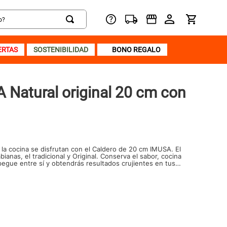
ERTAS
SOSTENIBILIDAD
BONO REGALO
 Natural original 20 cm con
la cocina se disfrutan con el Caldero de 20 cm IMUSA. El
bianas, el tradicional y Original. Conserva el sabor, cocina
egue entre sí y obtendrás resultados crujientes en tus
ermite mayor conservación de calor. Si aún no tienes un
rio, qué estás esperando para tenerlo.