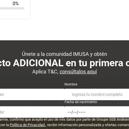
0%
Únete a la comunidad IMUSA y obtén
to ADICIONAL en tu primera
Aplica T&C,
consúltalos aquí
Nombre
Fecha de nacimiento
trarme, confirmo que acepto el uso de mis datos por parte de Groupe SEB Andean
con la
Política de Privacidad
, recibir información personalizada y ofertas comer