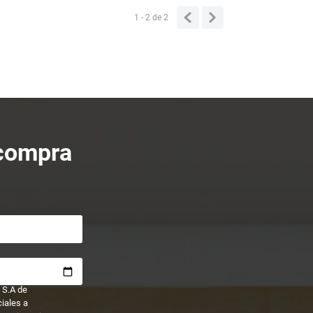
1 - 2
de
2
 compra
 S.A de
ciales a