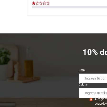
10% dc
Email
Celular
Al regis
acuerdo 