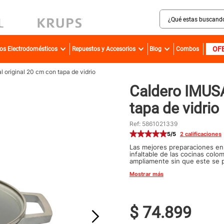
¿Qué estas buscando?
MINOS MÁS BUSCADOS
OF
ros Electrodomésticos
Repuestos y Accesorios
Blog
Combos
sartenes
bateria
 original 20 cm con tapa de vidrio
Caldero IMUSA
olla presion
tapa de vidrio
ollas
aspiradora
Ref
:
5861021339
5
/5
2
calificaciones
ventilador
Las mejores preparaciones en 
infaltable de las cocinas colom
licuadora
ampliamente sin que este se p
recetas, ya que su material p
Mostrar más
Caldero IMUSA con tapa de vid
cafetera
acero inoxidable
$
74
.
899
caldero