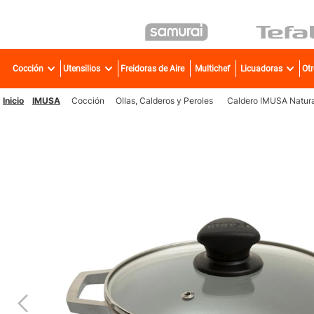
TÉR
Cocción
Utensilios
Freidoras de Aire
Multichef
Licuadoras
Ot
1
.
2
.
IMUSA
Cocción
Ollas, Calderos y Peroles
Caldero IMUSA Natural
3
.
4
.
5
.
6
.
7
.
8
.
9
.
10
.