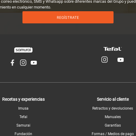
 correo electrónico, SMS y Whatsapp sobre diferentes marcas del Grupo y puedo
miento en cualquier momento.
REGÍSTRATE
Recetas y experiencias
Servicio al cliente
Imusa
Retractos y devoluciones
Tefal
Manuales
Samurai
Garantías
Fundación
Formas / Medios de pago