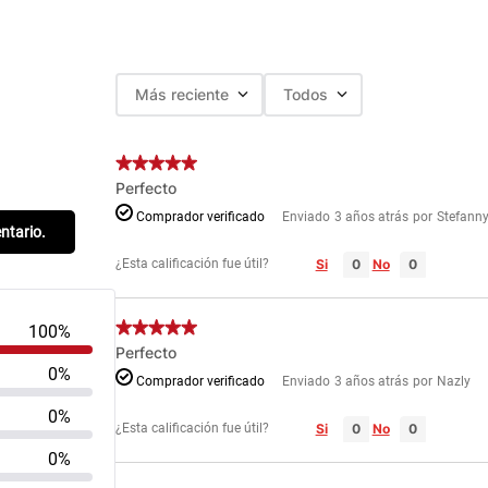
Más reciente
Todos
Perfecto
Comprador verificado
Enviado
3 años atrás
por
Stefann
entario.
¿Esta calificación fue útil?
Si
No
100%
Perfecto
0%
Comprador verificado
Enviado
3 años atrás
por
Nazly
0%
¿Esta calificación fue útil?
Si
No
0%