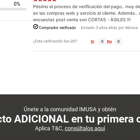
0%
Pésimo el proceso de verificación del pago.. muy d
en las compras web y servicio al cliente. Además.. q
encuestas post venta son CORTAS - ÁGILES !!!
Comprador verificado
Enviado
3 años atrás
por
Monica
¿Esta calificación fue útil?
Si
No
Únete a la comunidad IMUSA y obtén
to ADICIONAL en tu primera
Aplica T&C,
consúltalos aquí