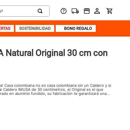
ERTAS
SOSTENIBILIDAD
BONO REGALO
 Natural Original 30 cm con
na! Casa colombiana no es casa colombiana sin un Caldero y si
 Caldero IMUSA de 30 centímetros, el Original es el que
rado en aluminio fundido, su fabricación te garantizará una
e gracias a sus paredes extra gruesas tendrás un Caldero para
!