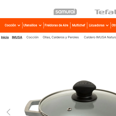
TÉR
Cocción
Utensilios
Freidoras de Aire
Multichef
Licuadoras
Ot
1
.
2
.
IMUSA
Cocción
Ollas, Calderos y Peroles
Caldero IMUSA Natural
3
.
4
.
5
.
6
.
7
.
8
.
9
.
10
.