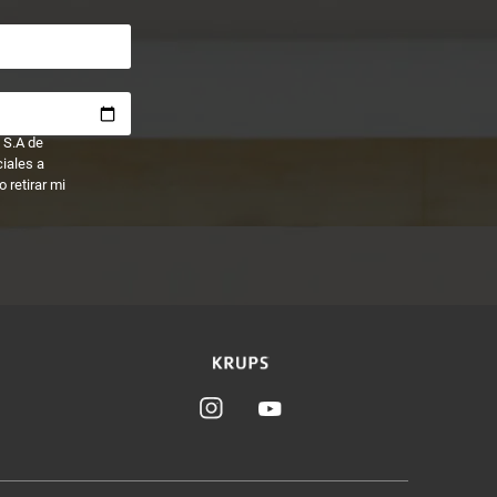
 S.A de
ciales a
 retirar mi