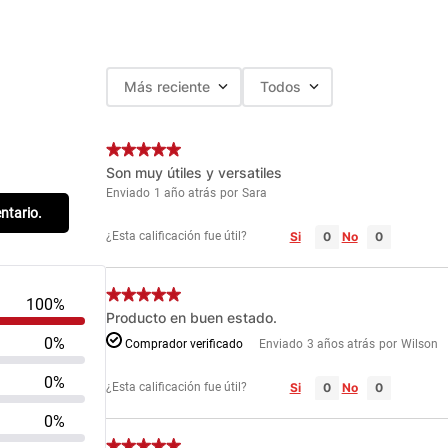
Más reciente
Todos
Son muy útiles y versatiles
Enviado
1 año atrás
por
Sara
entario.
¿Esta calificación fue útil?
Si
No
100%
Producto en buen estado.
0%
Comprador verificado
Enviado
3 años atrás
por
Wilson
0%
¿Esta calificación fue útil?
Si
No
0%