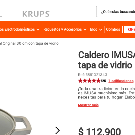
¿Qué estas buscando?
MINOS MÁS BUSCADOS
OF
ros Electrodomésticos
Repuestos y Accesorios
Blog
Combos
sartenes
bateria
 Original 30 cm con tapa de vidrio
Caldero IMUSA
olla presion
tapa de vidrio
ollas
aspiradora
Ref
:
5861021343
5
/5
7
calificaciones
ventilador
¡Toda una tradición en la coci
es IMUSA muchísimo más. Este
licuadora
necesitas para tu hogar. Elabo
vida útil increíble, por lo qu
Mostrar más
rato. ¡Se va directo a tu hogar
cafetera
acero inoxidable
caldero
$
112
.
900