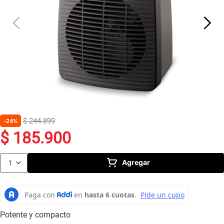
10
.
caldero
$
244
.
899
24%
$
185
.
900
Agregar
1
Potente y compacto