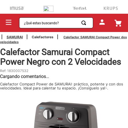
¿Qué estas buscando?
TÉRMINOS MÁS BUSCADOS
SAMURAI
Calefactores
Calefactor SAMURAI Compact Power dos
velocidades
1
.
sartenes
Calefactor Samurai Compact
2
.
bateria
Power Negro con 2 Velocidades
3
.
olla presion
Ref
:
1830007532
4
.
ollas
Cargando comentarios…
5
.
aspiradora
Calefactor Compact Power de SAMURAI: práctico, potente y con dos
velocidades. Ideal para calentar tu espacio. ¡Consíguelo ya!-.
6
.
ventilador
7
.
licuadora
8
.
cafetera
9
.
acero inoxidable