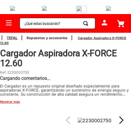
¿Qué estas buscando?
TÉRMINOS MÁS BUSCADOS
TEFAL
Repuestos y accesorios
Cargador Aspiradora X-FORCE
12.60
1
.
sartenes
Cargador Aspiradora X-FORCE
2
.
bateria
12.60
3
.
olla presion
Ref
:
2230002750
4
.
ollas
Cargando comentarios…
5
.
aspiradora
El Cargador es un repuesto original diseñado especialmente para
aspiradoras X-FORCE, garantizando un suministro de energía seguro y
constante. Su construcción de alta calidad asegura un rendimiento
6
.
ventilador
confiable, protegiendo el equipo contra sobrecargas y permitiendo
Mostrar más
una carga eficiente para mantener tu aspiradora siempre lista para
7
.
licuadora
usar
8
.
cafetera
9
.
acero inoxidable