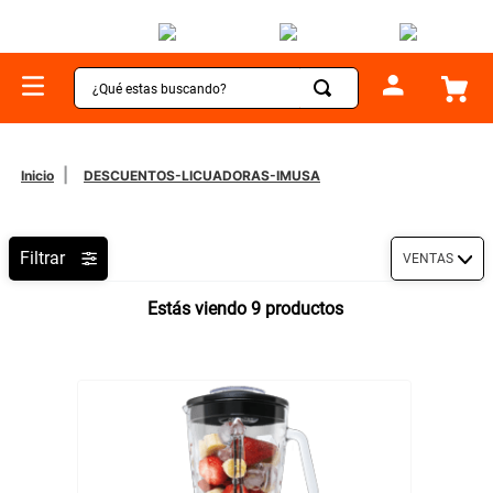
¿Qué estas buscando?
TÉRMINOS MÁS BUSCADOS
1
.
sartenes
DESCUENTOS-LICUADORAS-IMUSA
2
.
bateria
3
.
olla presion
Filtrar
VENTAS
4
.
ollas
9
productos
5
.
ventilador
6
.
aspiradora
7
.
licuadora
8
.
cafetera
9
.
acero inoxidable