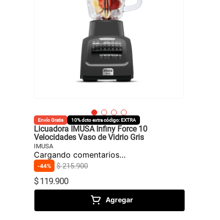
10
.
caldero
Envío Gratis
10% dcto extra código: EXTRA
Licuadora IMUSA Infiny Force 10
Velocidades Vaso de Vidrio Gris
IMUSA
Cargando comentarios…
$
215
.
900
44%
$
119
.
900
Agregar