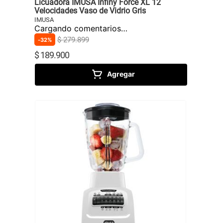
Licuadora IMUSA Infiny Force XL 12
Velocidades Vaso de Vidrio Gris
IMUSA
Cargando comentarios…
$
279
.
899
32%
$
189
.
900
Agregar