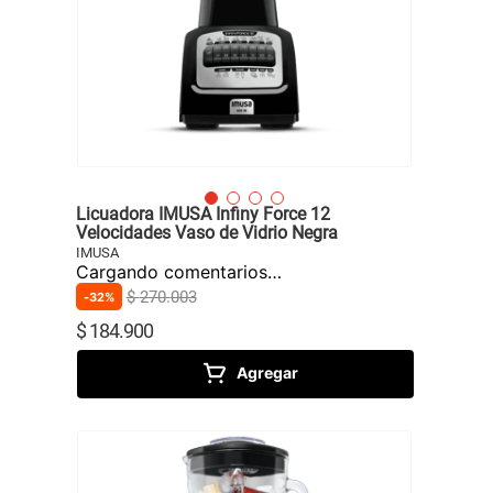
Licuadora IMUSA Infiny Force 12
Velocidades Vaso de Vidrio Negra
IMUSA
Cargando comentarios…
$
270
.
003
32%
$
184
.
900
Agregar