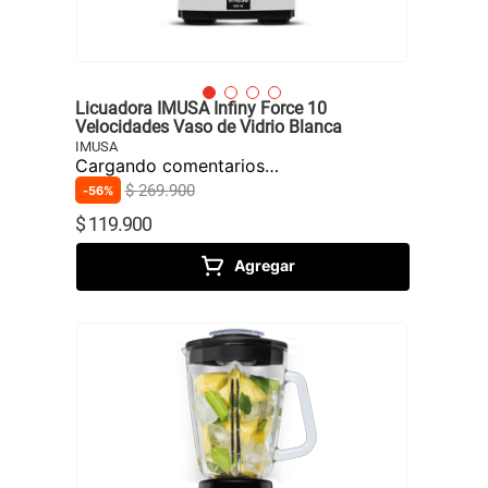
Licuadora IMUSA Infiny Force 10
Velocidades Vaso de Vidrio Blanca
IMUSA
Cargando comentarios…
$
269
.
900
56%
$
119
.
900
Agregar