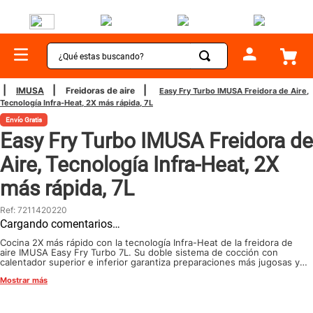
¿Qué estas buscando?
TÉRMINOS MÁS BUSCADOS
IMUSA
Freidoras de aire
Easy Fry Turbo IMUSA Freidora de Aire,
Tecnología Infra-Heat, 2X más rápida, 7L
1
.
sartenes
Envío Gratis
2
.
bateria
Easy Fry Turbo IMUSA Freidora de
3
.
olla presion
Aire, Tecnología Infra-Heat, 2X
4
.
ollas
más rápida, 7L
5
.
aspiradora
Ref
:
7211420220
Cargando comentarios…
6
.
ventilador
Cocina 2X más rápido con la tecnología Infra-Heat de la freidora de
7
.
licuadora
aire IMUSA Easy Fry Turbo 7L. Su doble sistema de cocción con
calentador superior e inferior garantiza preparaciones más jugosas y
crujientes. Con capacidad para 4-6 personas, panel digital táctil y 8
8
.
cafetera
Mostrar más
programas automáticos (freír, asar, dorar, hornear y más). Doble
ventana con luz interna y fácil limpieza.
9
.
acero inoxidable