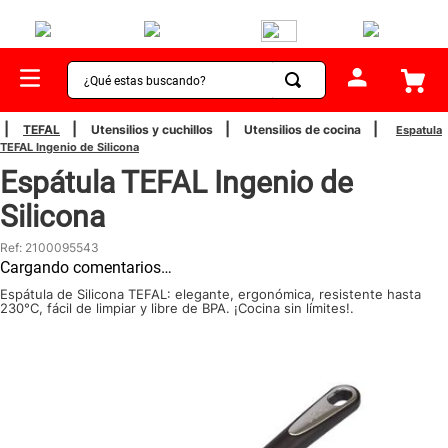
¿Qué estas buscando?
TÉRMINOS MÁS BUSCADOS
TEFAL
Utensilios y cuchillos
Utensilios de cocina
Espatula
TEFAL Ingenio de Silicona
1
.
sartenes
Espátula TEFAL Ingenio de
2
.
bateria
Silicona
3
.
olla presion
Ref
:
2100095543
4
.
ollas
Cargando comentarios…
5
.
ventilador
Espátula de Silicona TEFAL: elegante, ergonómica, resistente hasta
230°C, fácil de limpiar y libre de BPA. ¡Cocina sin límites!.
6
.
aspiradora
7
.
licuadora
8
.
cafetera
9
.
acero inoxidable