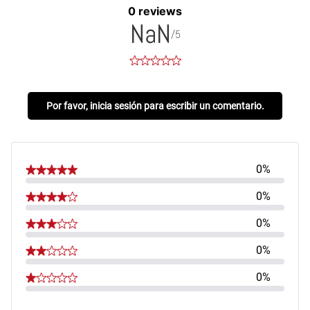
0 reviews
NaN
/5
Por favor, inicia sesión para escribir un comentario.
0%
0%
0%
0%
0%