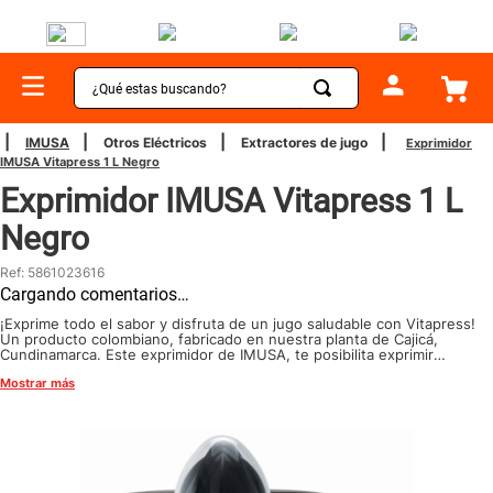
¿Qué estas buscando?
TÉRMINOS MÁS BUSCADOS
IMUSA
Otros Eléctricos
Extractores de jugo
Exprimidor
IMUSA Vitapress 1 L Negro
1
.
sartenes
Exprimidor IMUSA Vitapress 1 L
2
.
bateria
Negro
3
.
olla presion
Ref
:
5861023616
4
.
ollas
Cargando comentarios…
5
.
aspiradora
¡Exprime todo el sabor y disfruta de un jugo saludable con Vitapress!
Un producto colombiano, fabricado en nuestra planta de Cajicá,
Cundinamarca. Este exprimidor de IMUSA, te posibilita exprimir
6
.
ventilador
cualquier tipo de cítrico sin necesidad de cambiar el cono,
Mostrar más
asegurándote excelentes resultados en tus preparaciones. Usarlo es
7
.
licuadora
mucho más sencillo de lo que crees y sacarás más jugo de la fruta. ¡A
exprimir!
8
.
cafetera
9
.
acero inoxidable