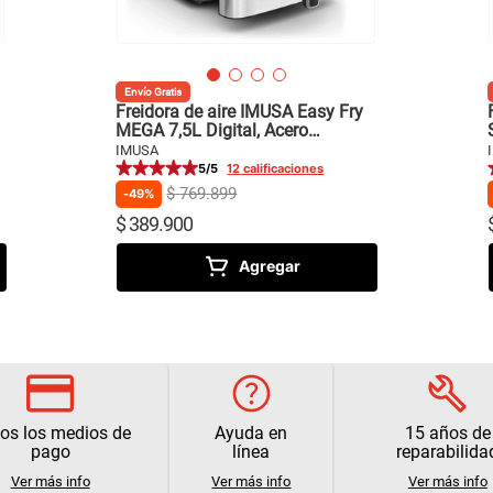
Envío Gratis
Freidora de aire IMUSA Easy Fry
MEGA 7,5L Digital, Acero
Inoxidable
IMUSA
5
/5
12
calificaciones
$
769
.
899
49%
$
389
.
900
Agregar
os los medios de
Ayuda en
15 años de
pago
línea
reparabilida
Ver más info
Ver más info
Ver más info