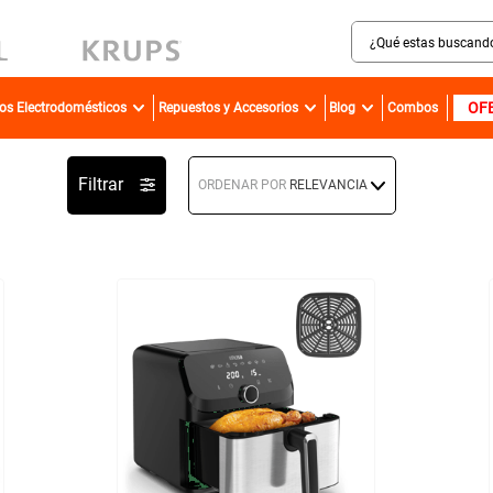
¿Qué estas buscando?
MINOS MÁS BUSCADOS
OF
ros Electrodomésticos
Repuestos y Accesorios
Blog
Combos
sartenes
bateria
Filtrar
ORDENAR POR
RELEVANCIA
olla presion
ollas
aspiradora
ventilador
licuadora
cafetera
acero inoxidable
caldero