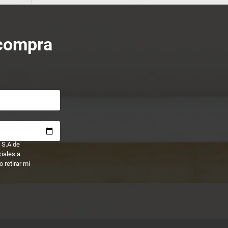
 compra
 S.A de
ciales a
 retirar mi