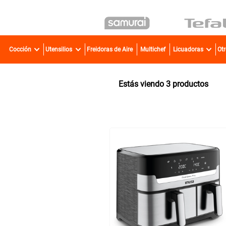
TÉR
Cocción
Utensilios
Freidoras de Aire
Multichef
Licuadoras
Ot
1
.
2
.
3
productos
3
.
4
.
5
.
6
.
7
.
8
.
9
.
10
.