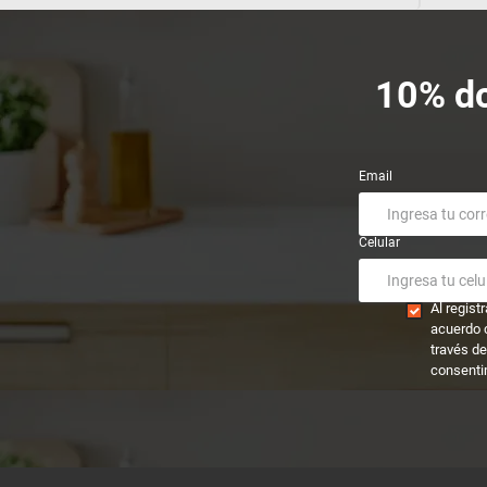
10% dc
Email
Celular
Al regis
acuerdo 
través de
consenti