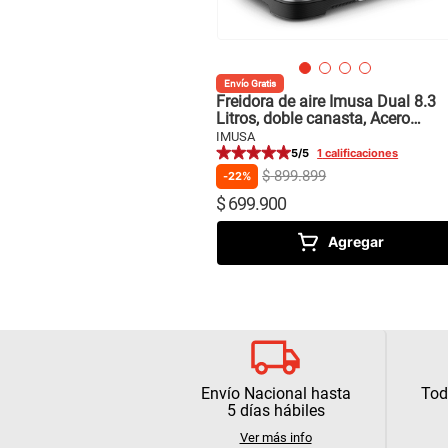
Envío Gratis
Freidora de aire Imusa Dual 8.3
Litros, doble canasta, Acero
inoxidable
IMUSA
5
/5
1
calificaciones
$
899
.
899
22%
$
699
.
900
Agregar
Envío Nacional hasta
Tod
5 días hábiles
Ver más info