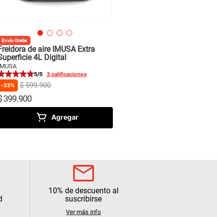
Envío Gratis
Freidora de aire IMUSA Extra
Superficie 4L Digital
IMUSA
5
/5
3
calificaciones
$
599
.
900
33%
$
399
.
900
Agregar
10% de descuento al
d
suscribirse
Ver más info