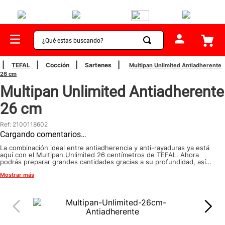
¿Qué estas buscando?
TÉRMINOS MÁS BUSCADOS
TEFAL
Cocción
Sartenes
Multipan Unlimited Antiadherente
26 cm
1
.
sartenes
Multipan Unlimited Antiadherente
2
.
bateria
26 cm
3
.
olla presion
Ref
:
2100118602
4
.
ollas
Cargando comentarios…
5
.
ventilador
La combinación ideal entre antiadherencia y anti-rayaduras ya está
aquí con el Multipan Unlimited 26 centímetros de TEFAL. Ahora
podrás preparar grandes cantidades gracias a su profundidad, así
6
.
aspiradora
disfrutarás todo tipo de preparaciones gracias a su extrema
Mostrar más
durabilidad y una calidad única. Anímate a disfrutar de sus
7
.
licuadora
características y a revolucionar tu cocina con TEFAL
8
.
cafetera
9
.
acero inoxidable