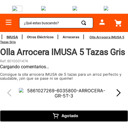
¿Qué estas buscando?
TÉRMINOS MÁS BUSCADOS
IMUSA
Otros Eléctricos
Arroceras
Olla Arrocera IMUSA 5
Tazas Gris
1
.
sartenes
Olla Arrocera IMUSA 5 Tazas Gris
2
.
bateria
Ref
:
8010001474
3
.
olla presion
Cargando comentarios…
4
.
ollas
Consigue la olla arrocera IMUSA de 5 tazas para un arroz perfecto y
saludable, ¡sin que se pase ni se queme!
5
.
aspiradora
6
.
ventilador
7
.
licuadora
8
.
cafetera
Agotado
9
.
acero inoxidable