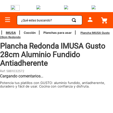
¿Qué estas buscando?
TÉRMINOS MÁS BUSCADOS
IMUSA
Cocción
Planchas para asar
Plancha IMUSA Gusto
28cm Redondo
1
.
sartenes
Plancha Redonda IMUSA Gusto
2
.
bateria
28cm Aluminio Fundido
3
.
olla presion
Antiadherente
4
.
ollas
Ref
:
5861032572
5
.
aspiradora
Cargando comentarios…
6
.
ventilador
Potencia tus platillos con GUSTO: aluminio fundido, antiadherente,
duradero y fácil de usar. Cocina con confianza y disfruta.
7
.
licuadora
8
.
cafetera
9
.
acero inoxidable