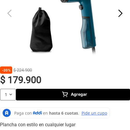
10
.
caldero
$
224
.
900
20%
$
179
.
900
Agregar
1
Plancha con estilo en cualquier lugar