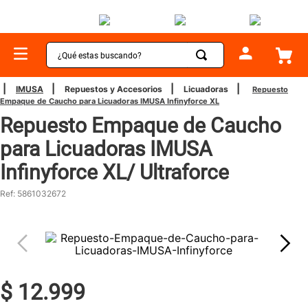
¿Qué estas buscando?
TÉRMINOS MÁS BUSCADOS
IMUSA
Repuestos y Accesorios
Licuadoras
Repuesto
Empaque de Caucho para Licuadoras IMUSA Infinyforce XL
1
.
sartenes
Repuesto Empaque de Caucho
2
.
bateria
para Licuadoras IMUSA
3
.
olla presion
Infinyforce XL/ Ultraforce
4
.
ollas
Ref
:
5861032672
5
.
ventilador
6
.
aspiradora
7
.
licuadora
8
.
cafetera
$
12
.
999
9
.
acero inoxidable