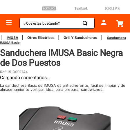
¿Qué estas buscando?
TÉRMINOS MÁS BUSCADOS
IMUSA
Otros Eléctricos
Grill Y Sanducheras
Sanduchera
IMUSA Basic
1
.
sartenes
Sanduchera IMUSA Basic Negra
2
.
bateria
de Dos Puestos
3
.
olla presion
Ref
:
1510001744
4
.
ollas
Cargando comentarios…
5
.
aspiradora
La sanduchera Basic de IMUSA es antiadherente, fácil de limpiar y de
almacenamiento vertical, ideal para preparar sándwiches.
6
.
ventilador
7
.
licuadora
8
.
cafetera
9
.
acero inoxidable