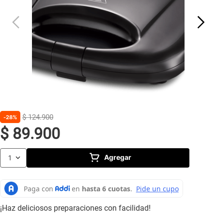
10
.
caldero
$
124
.
900
28%
$
89
.
900
Agregar
1
¡Haz deliciosos preparaciones con facilidad!