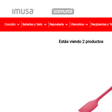
TÉR
Cocción
Baterías y Sets
Repostería
Utensilios
Recipientes y 
1
.
2
.
2
productos
3
.
4
.
5
.
6
.
7
.
8
.
9
.
10
.