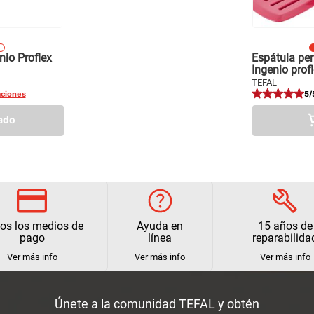
io Proflex
Espátula pe
Ingenio prof
TEFAL
aciones
5
/
ado
os los medios de
Ayuda en
15 años de
pago
línea
reparabilida
Ver más info
Ver más info
Ver más info
Únete a la comunidad TEFAL y obtén