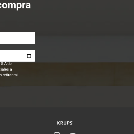
 compra
 S.A de
ciales a
 retirar mi