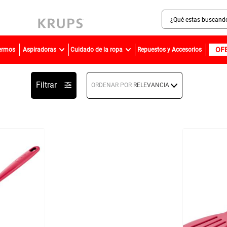
¿Qué estas buscando?
MINOS MÁS BUSCADOS
OF
Termos
Aspiradoras
Cuidado de la ropa
Repuestos y Accesorios
sartenes
bateria
Filtrar
ORDENAR POR
RELEVANCIA
olla presion
ollas
aspiradora
ventilador
licuadora
cafetera
acero inoxidable
caldero