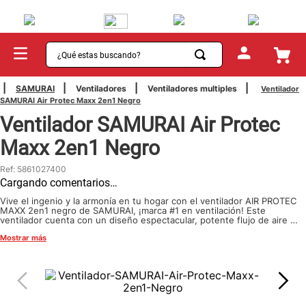
¿Qué estas buscando?
TÉRMINOS MÁS BUSCADOS
SAMURAI
Ventiladores
Ventiladores multiples
Ventilador
SAMURAI Air Protec Maxx 2en1 Negro
1
.
sartenes
Ventilador SAMURAI Air Protec
2
.
bateria
Maxx 2en1 Negro
3
.
olla presion
Ref
:
5861027400
4
.
ollas
Cargando comentarios…
5
.
aspiradora
Vive el ingenio y la armonía en tu hogar con el ventilador AIR PROTEC
MAXX 2en1 negro de SAMURAI, ¡marca #1 en ventilación! Este
ventilador cuenta con un diseño espectacular, potente flujo de aire y
6
.
ventilador
una malla segura removible para proteger a cada uno de los miembros
Mostrar más
de tu familia. ¿Lo quieres? ¡Ya queremos que disfrutes de toda su
7
.
licuadora
potencia y frescura!
8
.
cafetera
9
.
acero inoxidable