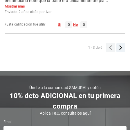
ensamblarlo note que la base era únicamente de plá
...
Mostrar más
Enviado
2 años atrás
por
Ivan
¿Esta calificación fue útil?
Si
No
1 - 3
de
6
Únete a la comunidad SAMURAI y obtén
10% dcto ADICIONAL en tu primera
compra
Aplica T&C,
consúltalos aquí
Email