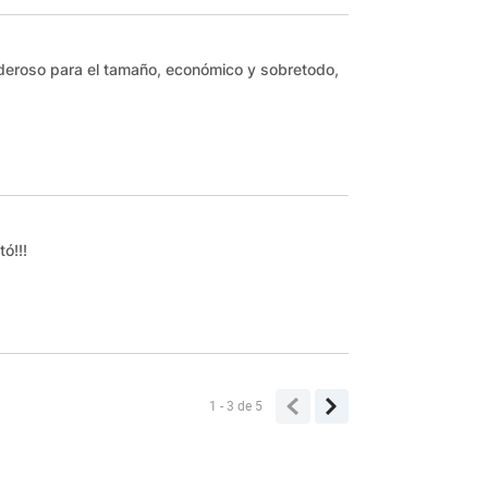
oderoso para el tamaño, económico y sobretodo,
ó!!!
1 - 3
de
5