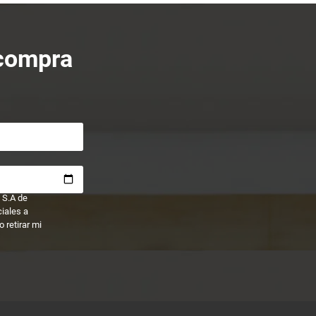
 compra
 S.A de
ciales a
 retirar mi