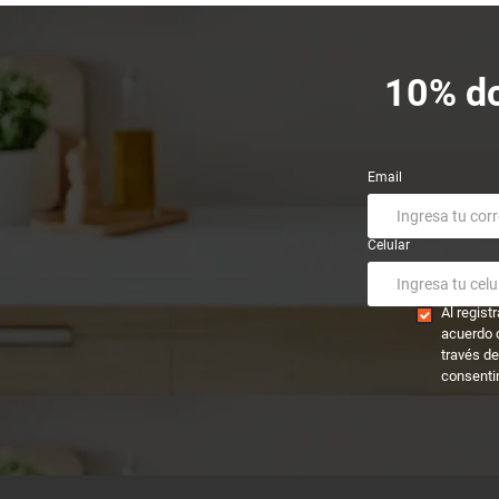
10% dc
Email
Celular
Al regis
acuerdo 
través de
consenti