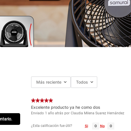
Más reciente
Todos
Excelente producto ya he como dos
Enviado
1 año atrás
por
Claudia Milena Suarez Hernández
entario.
¿Esta calificación fue útil?
Si
No