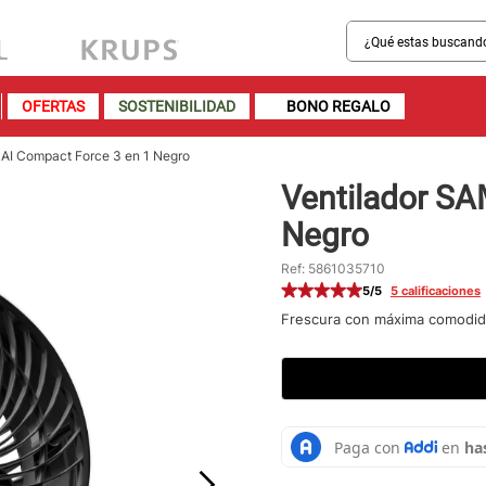
¿Qué estas buscando?
MINOS MÁS BUSCADOS
OFERTAS
SOSTENIBILIDAD
BONO REGALO
sartenes
bateria
AI Compact Force 3 en 1 Negro
Ventilador S
olla presion
Negro
ollas
aspiradora
Ref
:
5861035710
5
/5
5
calificaciones
ventilador
Frescura con máxima comodi
licuadora
cafetera
acero inoxidable
caldero