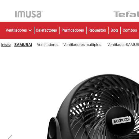
TÉR
Ventiladores
Calefactores
Purificadores
Repuestos
Blog
Combos
1
.
2
.
SAMURAI
Ventiladores
Ventiladores multiples
Ventilador SAMUR
3
.
4
.
5
.
6
.
7
.
8
.
9
.
10
.