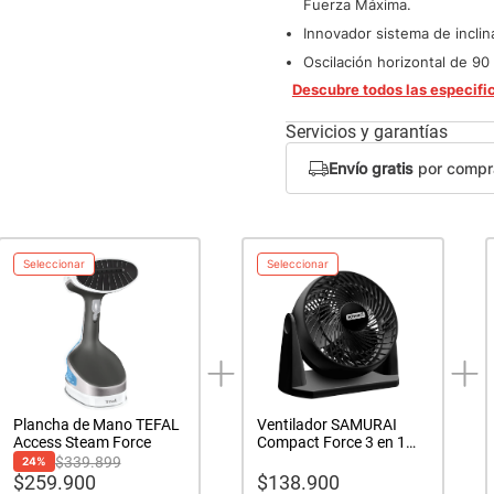
Fuerza Máxima.
Innovador sistema de inclin
Oscilación horizontal de 90 
Descubre todos las especifi
Servicios y garantías
Envío gratis
por compr
Seleccionar
Seleccionar
Plancha de Mano TEFAL
Ventilador SAMURAI
Access Steam Force
Compact Force 3 en 1
Negro
$
339.899
24
%
$
259.900
$
138.900