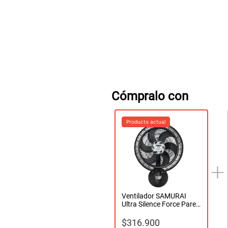
Cómpralo con
Producto actual
Ventilador SAMURAI
Ultra Silence Force Pared
negro
$
316.900