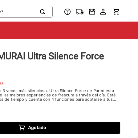
MURAI Ultra Silence Force
nes
a 3 veces más silencioso. Ultra Silence Force de Pared está
 las mejores experiencias de frescura a través del día. Está
os de tiempo y cuenta con 4 funciones para adptarse a tus
cilación de 90 grados, para refrescar todos tus espacios sin
uinar tu quietud.
Agotado