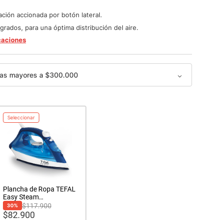
ación accionada por botón lateral.
grados, para una óptima distribución del aire.
caciones
as mayores a $300.000
Seleccionar
Plancha de Ropa TEFAL
Easy Steam
antiadherente azul
$
117.900
30
%
$
82.900