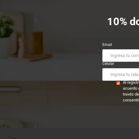
10% dc
Email
Celular
Al regis
acuerdo 
través de
consenti