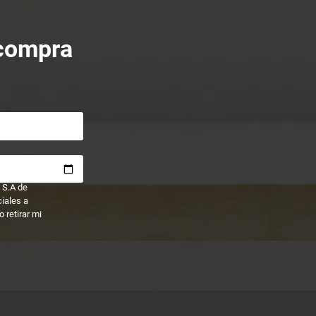
 compra
 S.A de
ciales a
 retirar mi