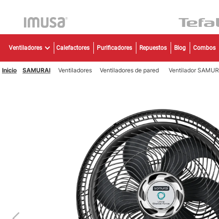
TÉR
Ventiladores
Calefactores
Purificadores
Repuestos
Blog
Combos
1
.
2
.
SAMURAI
Ventiladores
Ventiladores de pared
Ventilador SAMURA
3
.
4
.
5
.
6
.
7
.
8
.
9
.
10
.