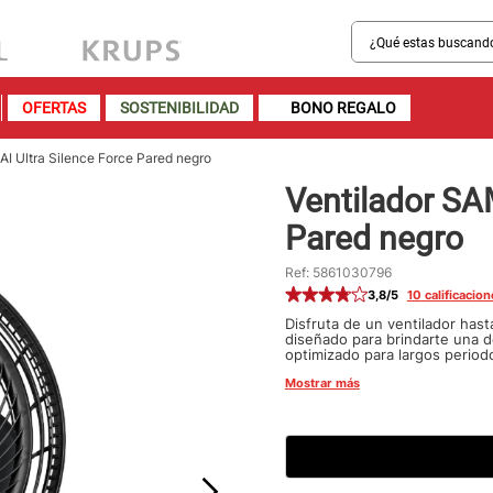
¿Qué estas buscando?
MINOS MÁS BUSCADOS
OFERTAS
SOSTENIBILIDAD
BONO REGALO
sartenes
bateria
I Ultra Silence Force Pared negro
Ventilador SA
olla presion
Pared negro
ollas
aspiradora
Ref
:
5861030796
3,8
/5
10
calificacio
ventilador
Disfruta de un ventilador hast
diseñado para brindarte una de
licuadora
optimizado para largos period
necesidades, también tiene os
Mostrar más
sacrificar tu tranquilidad o arr
cafetera
acero inoxidable
caldero