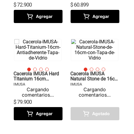
$
72
.
900
$
60
.
899
Agregar
Agregar
Cacerola IMUSA Hard
Cacerola IMUSA
Titanium 16cm
Natural Stone de 16cm
Antiadherente Tapa de
con Tapa de Vidrio
IMUSA
IMUSA
Vidrio
Cargando
Cargando
comentarios…
comentarios…
$
79
.
900
Agregar
Agotado