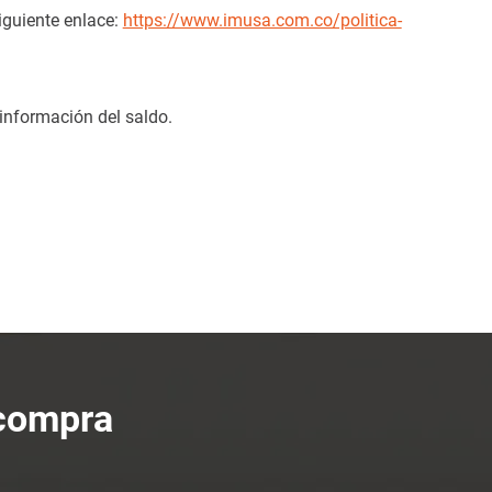
iguiente enlace:
https://www.imusa.com.co/politica-
información del saldo.
 compra