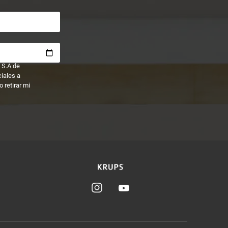
 S.A de
ciales a
 retirar mi