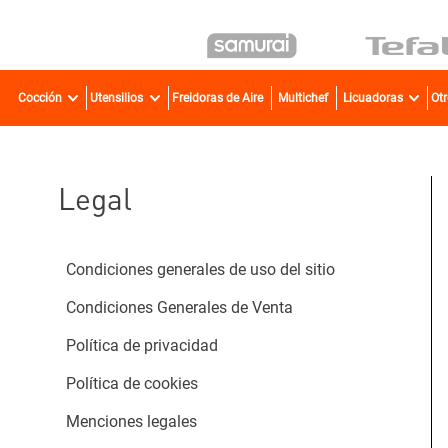
TÉR
Cocción
Utensilios
Freidoras de Aire
Multichef
Licuadoras
Ot
1
.
2
.
3
.
Legal
4
.
5
.
Condiciones generales de uso del sitio
6
.
Condiciones Generales de Venta
7
.
Política de privacidad
8
.
Política de cookies
9
.
Menciones legales
10
.