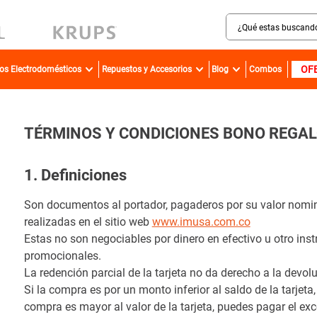
¿Qué estas buscando?
MINOS MÁS BUSCADOS
OF
ros Electrodomésticos
Repuestos y Accesorios
Blog
Combos
sartenes
bateria
olla presion
TÉRMINOS Y CONDICIONES BONO REGA
ollas
1. Definiciones
aspiradora
ventilador
Son documentos al portador, pagaderos por su valor nomina
realizadas en el sitio web
www.imusa.com.co
licuadora
Estas no son negociables por dinero en efectivo u otro i
cafetera
promocionales.
La redención parcial de la tarjeta no da derecho a la devol
acero inoxidable
Si la compra es por un monto inferior al saldo de la tarjeta
caldero
compra es mayor al valor de la tarjeta, puedes pagar el e